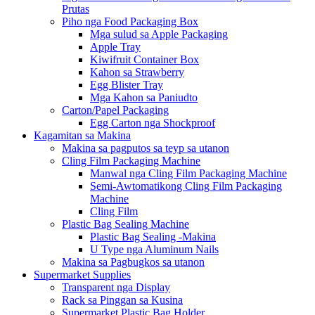
Prutas
Piho nga Food Packaging Box
Mga sulud sa Apple Packaging
Apple Tray
Kiwifruit Container Box
Kahon sa Strawberry
Egg Blister Tray
Mga Kahon sa Paniudto
Carton/Papel Packaging
Egg Carton nga Shockproof
Kagamitan sa Makina
Makina sa pagputos sa teyp sa utanon
Cling Film Packaging Machine
Manwal nga Cling Film Packaging Machine
Semi-Awtomatikong Cling Film Packaging
Machine
Cling Film
Plastic Bag Sealing Machine
Plastic Bag Sealing -Makina
U Type nga Aluminum Nails
Makina sa Pagbugkos sa utanon
Supermarket Supplies
Transparent nga Display
Rack sa Pinggan sa Kusina
Supermarket Plastic Bag Holder