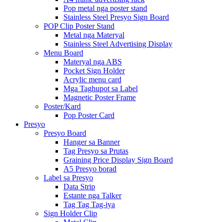
Pop metal nga poster stand
Stainless Steel Presyo Sign Board
POP Clip Poster Stand
Metal nga Materyal
Stainless Steel Advertising Display
Menu Board
Materyal nga ABS
Pocket Sign Holder
Acrylic menu card
Mga Taghupot sa Label
Magnetic Poster Frame
Poster/Kard
Pop Poster Card
Presyo
Presyo Board
Hanger sa Banner
Tag Presyo sa Prutas
Graining Price Display Sign Board
A5 Presyo borad
Label sa Presyo
Data Strip
Estante nga Talker
Tag Tag Tag-iya
Sign Holder Clip