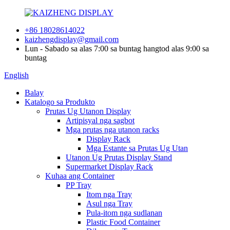
+86 18028614022
kaizhengdisplay@gmail.com
Lun - Sabado sa alas 7:00 sa buntag hangtod alas 9:00 sa
buntag
English
Balay
Katalogo sa Produkto
Prutas Ug Utanon Display
Artipisyal nga sagbot
Mga prutas nga utanon racks
Display Rack
Mga Estante sa Prutas Ug Utan
Utanon Ug Prutas Display Stand
Supermarket Display Rack
Kuhaa ang Container
PP Tray
Itom nga Tray
Asul nga Tray
Pula-itom nga sudlanan
Plastic Food Container