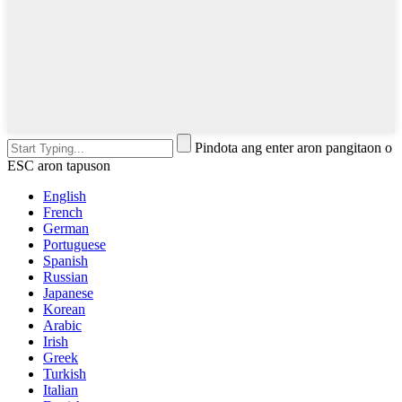
Pindota ang enter aron pangitaon o
ESC aron tapuson
English
French
German
Portuguese
Spanish
Russian
Japanese
Korean
Arabic
Irish
Greek
Turkish
Italian