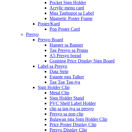
Pocket Sign Holder
Acrylic menu card
Mga Taghupot sa Label
Magnetic Poster Frame
Poster/Kard
Pop Poster Card
Presyo
Presyo Board
Hanger sa Banner
Tag Presyo sa Prutas
A5 Presyo borad
Graining Price Display Sign Board
Label sa Presyo
Data Strip
Estante nga Talker
Tag Tag Tag-iya
Sign Holder Clip
Metal Clip
Sign Holder Stand
PVC Shelf Label Holder
clip sa tag-iya sa presyo
Presyo sa pop clip
Bulawan nga Sign Holder Clip
Price Poster Display Clip
Presyo Display Clip