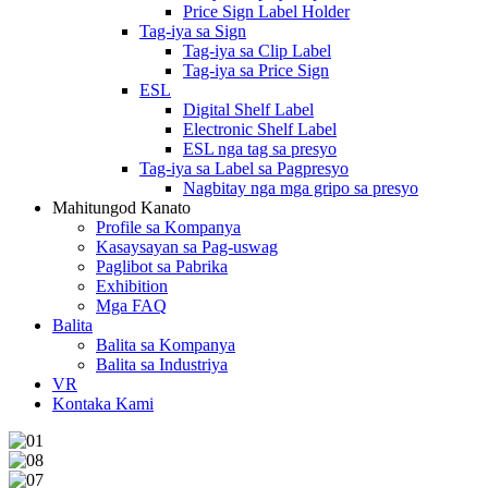
Price Sign Label Holder
Tag-iya sa Sign
Tag-iya sa Clip Label
Tag-iya sa Price Sign
ESL
Digital Shelf Label
Electronic Shelf Label
ESL nga tag sa presyo
Tag-iya sa Label sa Pagpresyo
Nagbitay nga mga gripo sa presyo
Mahitungod Kanato
Profile sa Kompanya
Kasaysayan sa Pag-uswag
Paglibot sa Pabrika
Exhibition
Mga FAQ
Balita
Balita sa Kompanya
Balita sa Industriya
VR
Kontaka Kami