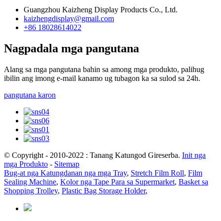
Guangzhou Kaizheng Display Products Co., Ltd.
kaizhengdisplay@gmail.com
+86 18028614022
Nagpadala mga pangutana
Alang sa mga pangutana bahin sa among mga produkto, palihug
ibilin ang imong e-mail kanamo ug tubagon ka sa sulod sa 24h.
pangutana karon
© Copyright - 2010-2022 : Tanang Katungod Gireserba.
Init nga
mga Produkto
-
Sitemap
Bug-at nga Katungdanan nga mga Tray
,
Stretch Film Roll
,
Film
Sealing Machine
,
Kolor nga Tape Para sa Supermarket
,
Basket sa
Shopping Trolley
,
Plastic Bag Storage Holder
,