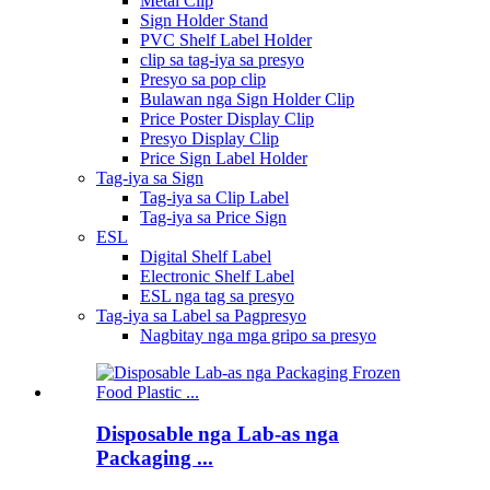
Metal Clip
Sign Holder Stand
PVC Shelf Label Holder
clip sa tag-iya sa presyo
Presyo sa pop clip
Bulawan nga Sign Holder Clip
Price Poster Display Clip
Presyo Display Clip
Price Sign Label Holder
Tag-iya sa Sign
Tag-iya sa Clip Label
Tag-iya sa Price Sign
ESL
Digital Shelf Label
Electronic Shelf Label
ESL nga tag sa presyo
Tag-iya sa Label sa Pagpresyo
Nagbitay nga mga gripo sa presyo
Disposable nga Lab-as nga
Packaging ...