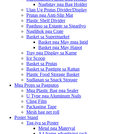
Nagbitay nga Bag Holder
Utan Ug Prutas Divider/Display
Prutas nga Anti-Slip Mat
Plastic Shelf Divider
Pagduso sa Estante sa Sigarilyo
Naglihok nga Crate
Basket sa Supermarket
Basket nga May mga ligid
Basket nga May Hapot
Tray nga Display sa Karne
Ice Scoop
Basket sa Prutas
Basket sa Pagtipig sa Rattan
Plastic Food Storage Basket
Sudlanan sa Snack Storage
Mga Props sa Pagputos
Mga Plastic Bag nga Sealer
U Type nga Aluminum Nails
Cling Film
Packaging Tape
Mesh bag net roll
Poster Stand
Tag-iya sa Poster
Metal nga Materyal
A4 frame advertising rack