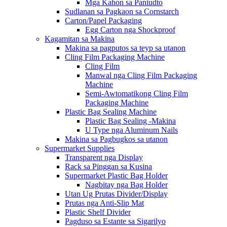
Mga Kahon sa Paniudto
Sudlanan sa Pagkaon sa Cornstarch
Carton/Papel Packaging
Egg Carton nga Shockproof
Kagamitan sa Makina
Makina sa pagputos sa teyp sa utanon
Cling Film Packaging Machine
Cling Film
Manwal nga Cling Film Packaging
Machine
Semi-Awtomatikong Cling Film
Packaging Machine
Plastic Bag Sealing Machine
Plastic Bag Sealing -Makina
U Type nga Aluminum Nails
Makina sa Pagbugkos sa utanon
Supermarket Supplies
Transparent nga Display
Rack sa Pinggan sa Kusina
Supermarket Plastic Bag Holder
Nagbitay nga Bag Holder
Utan Ug Prutas Divider/Display
Prutas nga Anti-Slip Mat
Plastic Shelf Divider
Pagduso sa Estante sa Sigarilyo