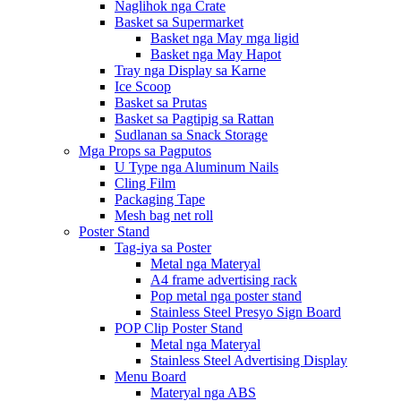
Naglihok nga Crate
Basket sa Supermarket
Basket nga May mga ligid
Basket nga May Hapot
Tray nga Display sa Karne
Ice Scoop
Basket sa Prutas
Basket sa Pagtipig sa Rattan
Sudlanan sa Snack Storage
Mga Props sa Pagputos
U Type nga Aluminum Nails
Cling Film
Packaging Tape
Mesh bag net roll
Poster Stand
Tag-iya sa Poster
Metal nga Materyal
A4 frame advertising rack
Pop metal nga poster stand
Stainless Steel Presyo Sign Board
POP Clip Poster Stand
Metal nga Materyal
Stainless Steel Advertising Display
Menu Board
Materyal nga ABS