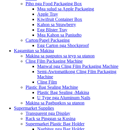
Piho nga Food Packaging Box
Mga sulud sa Apple Packaging
Apple Tray
Kiwifruit Container Box
Kahon sa Strawberry
Egg Blister Tray
Mga Kahon sa Paniudto
Carton/Papel Packaging
Egg Carton nga Shockproof
Kagamitan sa Makina
Makina sa pagputos sa teyp sa utanon
Cling Film Packaging Machine
Manwal nga Cling Film Packaging Machine
Semi-Awtomatikong Cling Film Packaging
Machine
Cling Film
Plastic Bag Sealing Machine
Plastic Bag Sealing -Makina
U Type nga Aluminum Nails
Makina sa Pagbugkos sa utanon
Supermarket Supplies
Transparent nga Display
Rack sa Pinggan sa Kusina
Supermarket Plastic Bag Holder
Nagbitay nga Bag Holder