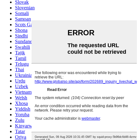
Slovak
Slovenian
Somali
Samoan
Scots Gaelic
Shona
Sindhi
Sundanese
Swahili
Tajik
Tamil
Telugu
Thai
Ukrainian
Urdu
Uzbek
Vietnamese
Welsh
Xhosa
Yiddish
Yoruba
Zulu
Kinyarwanda
Tatar
Oriya