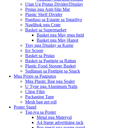
Utan Ug Prutas Divider/Display
Prutas nga Anti-Slip Mat
Plastic Shelf Divider
Pagduso sa Estante sa Sigarilyo
Naglihok nga Crate
Basket sa Supermarket
Basket nga May mga ligid
Basket nga May Hapot
Tray nga Display sa Karne
Ice Scoop
Basket sa Prutas
Basket sa Pagtipig sa Rattan
Plastic Food Storage Basket
Sudlanan sa Pagtipig sa Snack
Mga Props sa Pagputos
Mga Plastic Bag nga Sealer
U Type nga Aluminum Nails
Cling Film
Packaging Tape
Mesh bag net roll
Poster Stand
Tag-iya sa Poster
Metal nga Materyal
A4 frame advertising rack
Pop metal nga poster stand