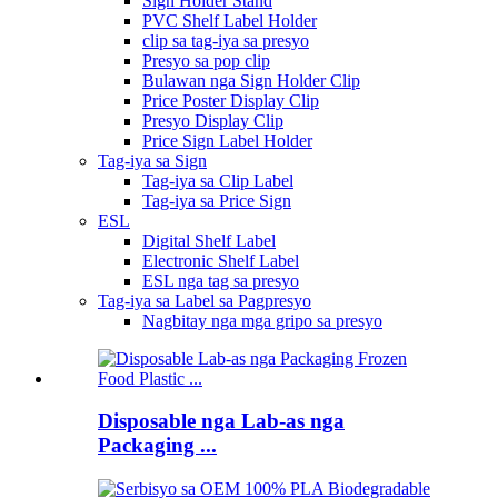
Sign Holder Stand
PVC Shelf Label Holder
clip sa tag-iya sa presyo
Presyo sa pop clip
Bulawan nga Sign Holder Clip
Price Poster Display Clip
Presyo Display Clip
Price Sign Label Holder
Tag-iya sa Sign
Tag-iya sa Clip Label
Tag-iya sa Price Sign
ESL
Digital Shelf Label
Electronic Shelf Label
ESL nga tag sa presyo
Tag-iya sa Label sa Pagpresyo
Nagbitay nga mga gripo sa presyo
Disposable nga Lab-as nga
Packaging ...