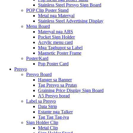
Stainless Steel Presyo Sign Board
POP Clip Poster Stand
Metal nga Materyal
Stainless Steel Advertising Display
Menu Board
Materyal nga ABS
Pocket Sign Holder
Acrylic menu card
Mga Taghupot sa Label
Magnetic Poster Frame
Poster/Kard
Pop Poster Card
Presyo
Presyo Board
Hanger sa Banner
Tag Presyo sa Prutas
Graining Price Display Sign Board
A5 Presyo borad
Label sa Presyo
Data Strip
Estante nga Talker
Tag Tag Tag-iya
Sign Holder Clip
Metal Clip