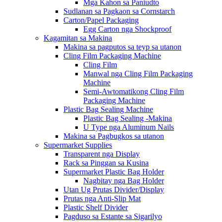
Mga Kahon sa Paniudto
Sudlanan sa Pagkaon sa Cornstarch
Carton/Papel Packaging
Egg Carton nga Shockproof
Kagamitan sa Makina
Makina sa pagputos sa teyp sa utanon
Cling Film Packaging Machine
Cling Film
Manwal nga Cling Film Packaging
Machine
Semi-Awtomatikong Cling Film
Packaging Machine
Plastic Bag Sealing Machine
Plastic Bag Sealing -Makina
U Type nga Aluminum Nails
Makina sa Pagbugkos sa utanon
Supermarket Supplies
Transparent nga Display
Rack sa Pinggan sa Kusina
Supermarket Plastic Bag Holder
Nagbitay nga Bag Holder
Utan Ug Prutas Divider/Display
Prutas nga Anti-Slip Mat
Plastic Shelf Divider
Pagduso sa Estante sa Sigarilyo