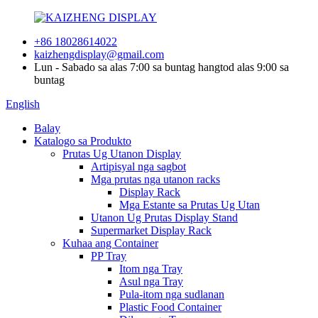
+86 18028614022
kaizhengdisplay@gmail.com
Lun - Sabado sa alas 7:00 sa buntag hangtod alas 9:00 sa
buntag
English
Balay
Katalogo sa Produkto
Prutas Ug Utanon Display
Artipisyal nga sagbot
Mga prutas nga utanon racks
Display Rack
Mga Estante sa Prutas Ug Utan
Utanon Ug Prutas Display Stand
Supermarket Display Rack
Kuhaa ang Container
PP Tray
Itom nga Tray
Asul nga Tray
Pula-itom nga sudlanan
Plastic Food Container