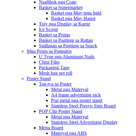
Naglihok nga Crate
Basket sa Supermarket
Basket nga May mga ligid
Basket nga May Hapot
Tray nga Display sa Karne
Ice Scoop
Basket sa Prutas
Basket sa Pagtipig sa Rattan
Sudlanan sa Pagtipig sa Snack
Mga Props sa Pagputos
U Type nga Aluminum Nails
Cling Film
Packaging Tape
Mesh bag net roll
Poster Stand
Tag-iya sa Poster
Metal nga Materyal
A4 frame advertising rack
Pop metal nga poster stand
Stainless Steel Presyo Sign Board
POP Clip Poster Stand
Metal nga Materyal
Stainless Steel Advertising Display
Menu Board
Materyal nga ABS