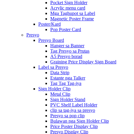
Pocket Sign Holder
Acrylic menu card
Mga Taghupot sa Label
Magnetic Poster Frame
Poster/Kard
Pop Poster Card
Presyo
Presyo Board
Hanger sa Banner
Tag Presyo sa Prutas
A5 Presyo borad
Graining Price Display Sign Board
Label sa Presyo
Data Strip
Estante nga Talker
Tag Tag Tag-iya
Sign Holder Clip
Metal Clip
Sign Holder Stand
PVC Shelf Label Holder
clip sa tag-iya sa presyo
Presyo sa pop clip
Bulawan nga Sign Holder Clip
Price Poster Display Clip
Presyo Display Clip