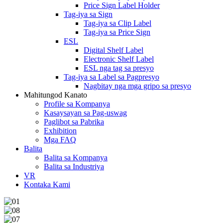
Price Sign Label Holder
Tag-iya sa Sign
Tag-iya sa Clip Label
Tag-iya sa Price Sign
ESL
Digital Shelf Label
Electronic Shelf Label
ESL nga tag sa presyo
Tag-iya sa Label sa Pagpresyo
Nagbitay nga mga gripo sa presyo
Mahitungod Kanato
Profile sa Kompanya
Kasaysayan sa Pag-uswag
Paglibot sa Pabrika
Exhibition
Mga FAQ
Balita
Balita sa Kompanya
Balita sa Industriya
VR
Kontaka Kami