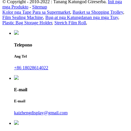
© Copyright - 2010-2022 : Tanang Katungod Gireserba.
Init nga
mga Produkto
-
Sitemap
Kolor nga Tape Para sa Supermarket
,
Basket sa Shopping Trolley
,
Film Sealing Machine
,
Bug-at nga Katungdanan nga mga Tray
,
Plastic Bag Storage Holder
,
Stretch Film Roll
,
Telepono
Ang Tel
+86 18028614022
E-mail
E-mail
kaizhengdisplay@gmail.com