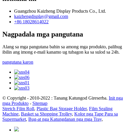
Guangzhou Kaizheng Display Products Co., Ltd.
kaizhengdisplay@gmail.com
+86 18028614022
Nagpadala mga pangutana
Alang sa mga pangutana bahin sa among mga produkto, palihug
ibilin ang imong e-mail kanamo ug tubagon ka sa sulod sa 24h.
pangutana karon
© Copyright - 2010-2022 : Tanang Katungod Gireserba.
Init nga
mga Produkto
-
Sitemap
Stretch Film Roll
,
Plastic Bag Storage Holder
,
Film Sealing
Machine
,
Basket sa Shopping Trolley
,
Kolor nga Tape Para sa
Supermarket
,
Bug-at nga Katungdanan nga mga Tray
,