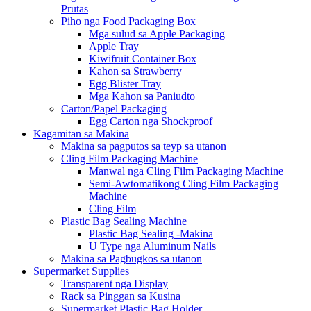
Prutas
Piho nga Food Packaging Box
Mga sulud sa Apple Packaging
Apple Tray
Kiwifruit Container Box
Kahon sa Strawberry
Egg Blister Tray
Mga Kahon sa Paniudto
Carton/Papel Packaging
Egg Carton nga Shockproof
Kagamitan sa Makina
Makina sa pagputos sa teyp sa utanon
Cling Film Packaging Machine
Manwal nga Cling Film Packaging Machine
Semi-Awtomatikong Cling Film Packaging
Machine
Cling Film
Plastic Bag Sealing Machine
Plastic Bag Sealing -Makina
U Type nga Aluminum Nails
Makina sa Pagbugkos sa utanon
Supermarket Supplies
Transparent nga Display
Rack sa Pinggan sa Kusina
Supermarket Plastic Bag Holder