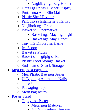
Nagbitay nga Bag Holder
Utan Ug Prutas Divider/Display
Prutas nga Anti-Slip Mat
Plastic Shelf Divider
Pagduso sa Estante sa Sigarilyo
Naglihok nga Crate
Basket sa Supermarket
Basket nga May mga ligid
Basket nga May Hapot
Tray nga Display sa Karne
Ice Scoop
Basket sa Prutas
Basket sa Pagtipig sa Rattan
Plastic Food Storage Basket
Sudlanan sa Snack Storage
Mga Props sa Pagputos
Mga Plastic Bag nga Sealer
U Type nga Aluminum Nails
Cling Film
Packaging Tape
Mesh bag net roll
Poster Stand
Tag-iya sa Poster
Metal nga Materyal
A4 frame advertising rack