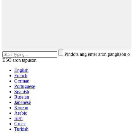
Pindota ang enter aron pangitaon o
ESC aron tapuson
English
French
German
Portuguese
Spanish
Russian
Japanese
Korean
Arabic
Irish
Greek
Turkish