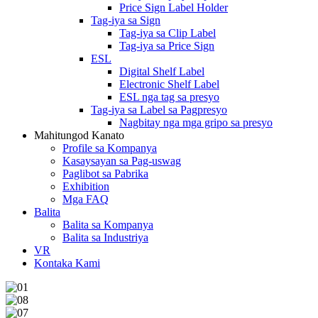
Price Sign Label Holder
Tag-iya sa Sign
Tag-iya sa Clip Label
Tag-iya sa Price Sign
ESL
Digital Shelf Label
Electronic Shelf Label
ESL nga tag sa presyo
Tag-iya sa Label sa Pagpresyo
Nagbitay nga mga gripo sa presyo
Mahitungod Kanato
Profile sa Kompanya
Kasaysayan sa Pag-uswag
Paglibot sa Pabrika
Exhibition
Mga FAQ
Balita
Balita sa Kompanya
Balita sa Industriya
VR
Kontaka Kami