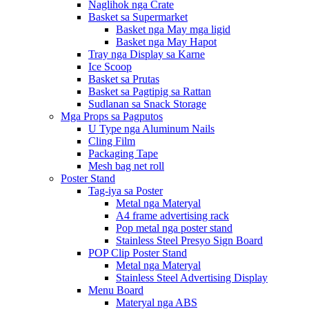
Naglihok nga Crate
Basket sa Supermarket
Basket nga May mga ligid
Basket nga May Hapot
Tray nga Display sa Karne
Ice Scoop
Basket sa Prutas
Basket sa Pagtipig sa Rattan
Sudlanan sa Snack Storage
Mga Props sa Pagputos
U Type nga Aluminum Nails
Cling Film
Packaging Tape
Mesh bag net roll
Poster Stand
Tag-iya sa Poster
Metal nga Materyal
A4 frame advertising rack
Pop metal nga poster stand
Stainless Steel Presyo Sign Board
POP Clip Poster Stand
Metal nga Materyal
Stainless Steel Advertising Display
Menu Board
Materyal nga ABS