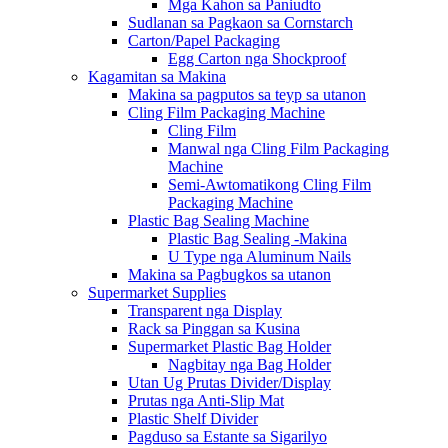
Mga Kahon sa Paniudto
Sudlanan sa Pagkaon sa Cornstarch
Carton/Papel Packaging
Egg Carton nga Shockproof
Kagamitan sa Makina
Makina sa pagputos sa teyp sa utanon
Cling Film Packaging Machine
Cling Film
Manwal nga Cling Film Packaging
Machine
Semi-Awtomatikong Cling Film
Packaging Machine
Plastic Bag Sealing Machine
Plastic Bag Sealing -Makina
U Type nga Aluminum Nails
Makina sa Pagbugkos sa utanon
Supermarket Supplies
Transparent nga Display
Rack sa Pinggan sa Kusina
Supermarket Plastic Bag Holder
Nagbitay nga Bag Holder
Utan Ug Prutas Divider/Display
Prutas nga Anti-Slip Mat
Plastic Shelf Divider
Pagduso sa Estante sa Sigarilyo