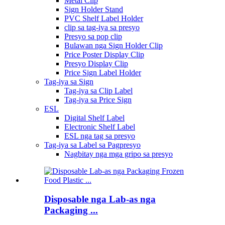
Metal Clip
Sign Holder Stand
PVC Shelf Label Holder
clip sa tag-iya sa presyo
Presyo sa pop clip
Bulawan nga Sign Holder Clip
Price Poster Display Clip
Presyo Display Clip
Price Sign Label Holder
Tag-iya sa Sign
Tag-iya sa Clip Label
Tag-iya sa Price Sign
ESL
Digital Shelf Label
Electronic Shelf Label
ESL nga tag sa presyo
Tag-iya sa Label sa Pagpresyo
Nagbitay nga mga gripo sa presyo
Disposable nga Lab-as nga
Packaging ...