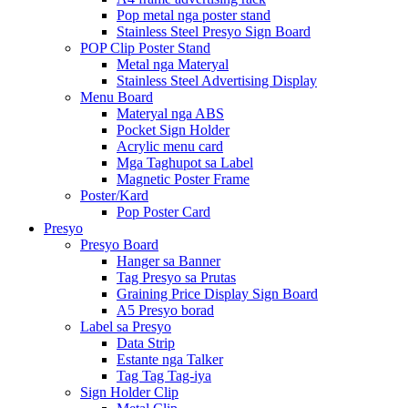
Pop metal nga poster stand
Stainless Steel Presyo Sign Board
POP Clip Poster Stand
Metal nga Materyal
Stainless Steel Advertising Display
Menu Board
Materyal nga ABS
Pocket Sign Holder
Acrylic menu card
Mga Taghupot sa Label
Magnetic Poster Frame
Poster/Kard
Pop Poster Card
Presyo
Presyo Board
Hanger sa Banner
Tag Presyo sa Prutas
Graining Price Display Sign Board
A5 Presyo borad
Label sa Presyo
Data Strip
Estante nga Talker
Tag Tag Tag-iya
Sign Holder Clip