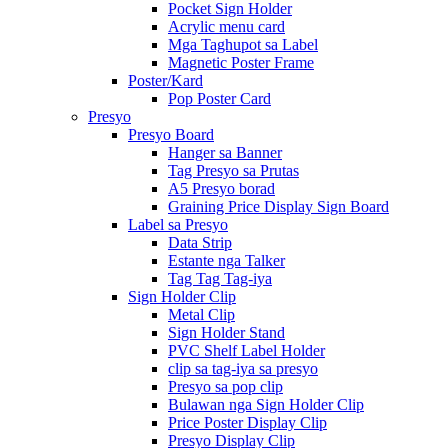
Pocket Sign Holder
Acrylic menu card
Mga Taghupot sa Label
Magnetic Poster Frame
Poster/Kard
Pop Poster Card
Presyo
Presyo Board
Hanger sa Banner
Tag Presyo sa Prutas
A5 Presyo borad
Graining Price Display Sign Board
Label sa Presyo
Data Strip
Estante nga Talker
Tag Tag Tag-iya
Sign Holder Clip
Metal Clip
Sign Holder Stand
PVC Shelf Label Holder
clip sa tag-iya sa presyo
Presyo sa pop clip
Bulawan nga Sign Holder Clip
Price Poster Display Clip
Presyo Display Clip