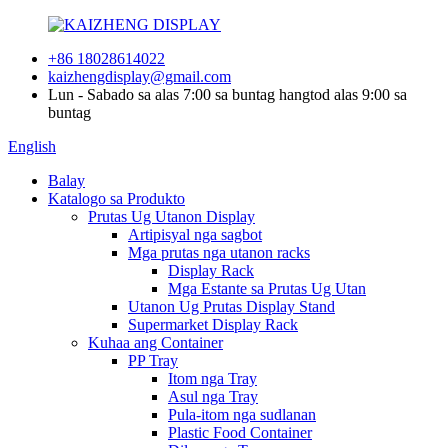
+86 18028614022
kaizhengdisplay@gmail.com
Lun - Sabado sa alas 7:00 sa buntag hangtod alas 9:00 sa
buntag
English
Balay
Katalogo sa Produkto
Prutas Ug Utanon Display
Artipisyal nga sagbot
Mga prutas nga utanon racks
Display Rack
Mga Estante sa Prutas Ug Utan
Utanon Ug Prutas Display Stand
Supermarket Display Rack
Kuhaa ang Container
PP Tray
Itom nga Tray
Asul nga Tray
Pula-itom nga sudlanan
Plastic Food Container