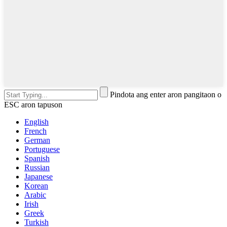
Pindota ang enter aron pangitaon o
ESC aron tapuson
English
French
German
Portuguese
Spanish
Russian
Japanese
Korean
Arabic
Irish
Greek
Turkish