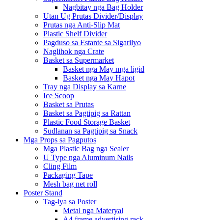
Nagbitay nga Bag Holder
Utan Ug Prutas Divider/Display
Prutas nga Anti-Slip Mat
Plastic Shelf Divider
Pagduso sa Estante sa Sigarilyo
Naglihok nga Crate
Basket sa Supermarket
Basket nga May mga ligid
Basket nga May Hapot
Tray nga Display sa Karne
Ice Scoop
Basket sa Prutas
Basket sa Pagtipig sa Rattan
Plastic Food Storage Basket
Sudlanan sa Pagtipig sa Snack
Mga Props sa Pagputos
Mga Plastic Bag nga Sealer
U Type nga Aluminum Nails
Cling Film
Packaging Tape
Mesh bag net roll
Poster Stand
Tag-iya sa Poster
Metal nga Materyal
A4 frame advertising rack