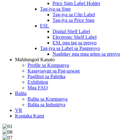
Price Sign Label Holder
Tag-iya sa Sign
Tag-iya sa Clip Label
Tag-iya sa Price Sign
ESL
Digital Shelf Label
Electronic Shelf Label
ESL nga tag sa presyo
Tag-iya sa Label sa Pagpresyo
Nagbitay nga mga gripo sa presyo
Mahitungod Kanato
Profile sa Kompanya
Kasaysayan sa Pag-uswag
Paglibot sa Pabrika
Exhibition
Mga FAQ
Balita
Balita sa Kompanya
Balita sa Industriya
VR
Kontaka Kami