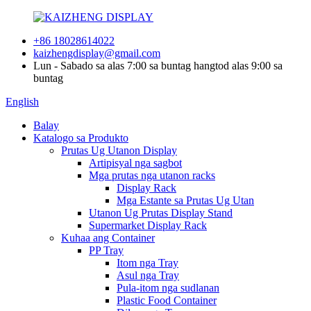
+86 18028614022
kaizhengdisplay@gmail.com
Lun - Sabado sa alas 7:00 sa buntag hangtod alas 9:00 sa
buntag
English
Balay
Katalogo sa Produkto
Prutas Ug Utanon Display
Artipisyal nga sagbot
Mga prutas nga utanon racks
Display Rack
Mga Estante sa Prutas Ug Utan
Utanon Ug Prutas Display Stand
Supermarket Display Rack
Kuhaa ang Container
PP Tray
Itom nga Tray
Asul nga Tray
Pula-itom nga sudlanan
Plastic Food Container