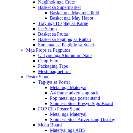
Naglihok nga Crate
Basket sa Supermarket
Basket nga May mga ligid
Basket nga May Hapot
Tray nga Display sa Karne
Ice Scoop
Basket sa Prutas
Basket sa Pagtipig sa Rattan
Sudlanan sa Pagtipig sa Snack
Mga Props sa Pagputos
U Type nga Aluminum Nails
Cling Film
Packaging Tape
Mesh bag net roll
Poster Stand
Tag-iya sa Poster
Metal nga Materyal
A4 frame advertising rack
Pop metal nga poster stand
Stainless Steel Presyo Sign Board
POP Clip Poster Stand
Metal nga Materyal
Stainless Steel Advertising Display
Menu Board
Materyal nga ABS