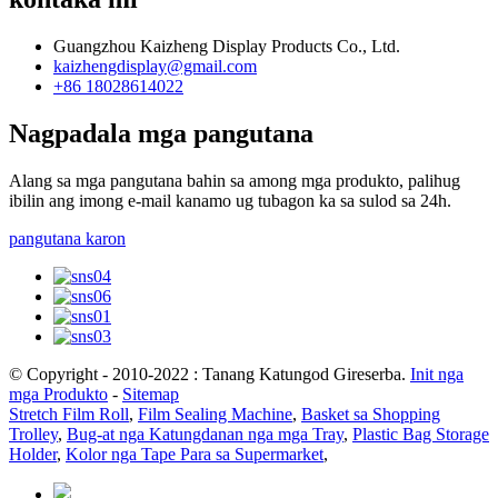
Guangzhou Kaizheng Display Products Co., Ltd.
kaizhengdisplay@gmail.com
+86 18028614022
Nagpadala mga pangutana
Alang sa mga pangutana bahin sa among mga produkto, palihug
ibilin ang imong e-mail kanamo ug tubagon ka sa sulod sa 24h.
pangutana karon
© Copyright - 2010-2022 : Tanang Katungod Gireserba.
Init nga
mga Produkto
-
Sitemap
Stretch Film Roll
,
Film Sealing Machine
,
Basket sa Shopping
Trolley
,
Bug-at nga Katungdanan nga mga Tray
,
Plastic Bag Storage
Holder
,
Kolor nga Tape Para sa Supermarket
,