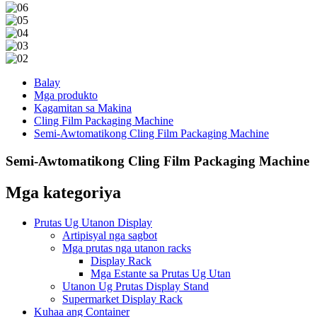
Balay
Mga produkto
Kagamitan sa Makina
Cling Film Packaging Machine
Semi-Awtomatikong Cling Film Packaging Machine
Semi-Awtomatikong Cling Film Packaging Machine
Mga kategoriya
Prutas Ug Utanon Display
Artipisyal nga sagbot
Mga prutas nga utanon racks
Display Rack
Mga Estante sa Prutas Ug Utan
Utanon Ug Prutas Display Stand
Supermarket Display Rack
Kuhaa ang Container