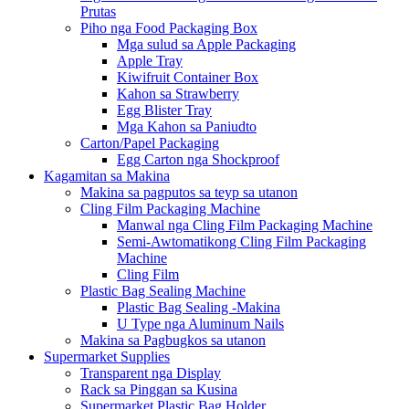
Prutas
Piho nga Food Packaging Box
Mga sulud sa Apple Packaging
Apple Tray
Kiwifruit Container Box
Kahon sa Strawberry
Egg Blister Tray
Mga Kahon sa Paniudto
Carton/Papel Packaging
Egg Carton nga Shockproof
Kagamitan sa Makina
Makina sa pagputos sa teyp sa utanon
Cling Film Packaging Machine
Manwal nga Cling Film Packaging Machine
Semi-Awtomatikong Cling Film Packaging
Machine
Cling Film
Plastic Bag Sealing Machine
Plastic Bag Sealing -Makina
U Type nga Aluminum Nails
Makina sa Pagbugkos sa utanon
Supermarket Supplies
Transparent nga Display
Rack sa Pinggan sa Kusina
Supermarket Plastic Bag Holder