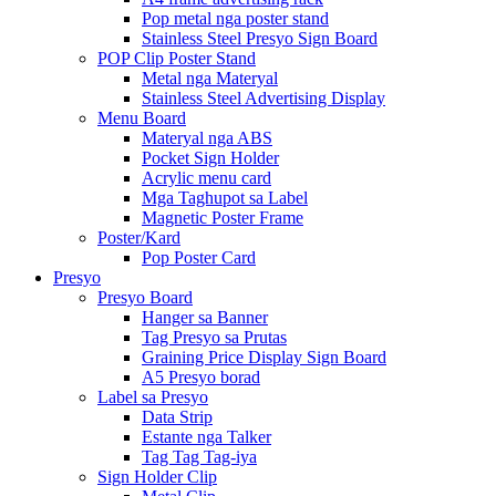
Pop metal nga poster stand
Stainless Steel Presyo Sign Board
POP Clip Poster Stand
Metal nga Materyal
Stainless Steel Advertising Display
Menu Board
Materyal nga ABS
Pocket Sign Holder
Acrylic menu card
Mga Taghupot sa Label
Magnetic Poster Frame
Poster/Kard
Pop Poster Card
Presyo
Presyo Board
Hanger sa Banner
Tag Presyo sa Prutas
Graining Price Display Sign Board
A5 Presyo borad
Label sa Presyo
Data Strip
Estante nga Talker
Tag Tag Tag-iya
Sign Holder Clip