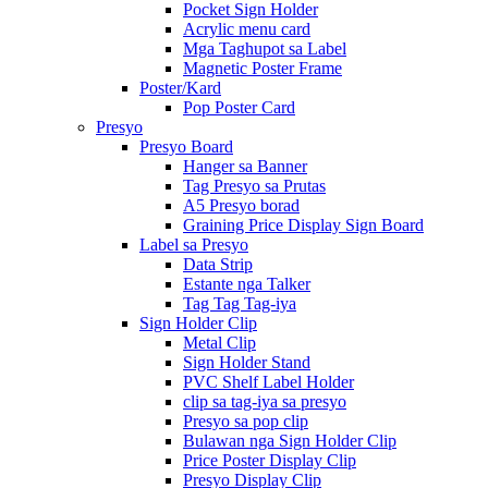
Pocket Sign Holder
Acrylic menu card
Mga Taghupot sa Label
Magnetic Poster Frame
Poster/Kard
Pop Poster Card
Presyo
Presyo Board
Hanger sa Banner
Tag Presyo sa Prutas
A5 Presyo borad
Graining Price Display Sign Board
Label sa Presyo
Data Strip
Estante nga Talker
Tag Tag Tag-iya
Sign Holder Clip
Metal Clip
Sign Holder Stand
PVC Shelf Label Holder
clip sa tag-iya sa presyo
Presyo sa pop clip
Bulawan nga Sign Holder Clip
Price Poster Display Clip
Presyo Display Clip