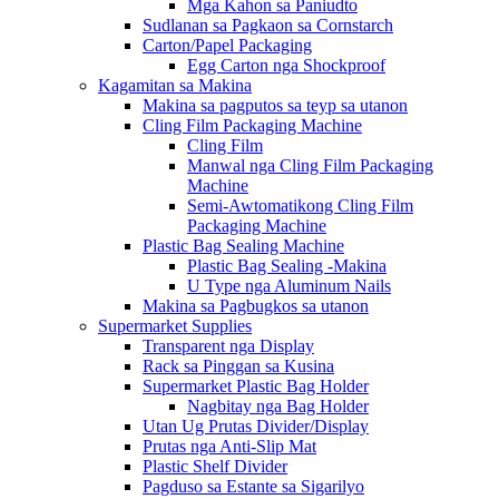
Mga Kahon sa Paniudto
Sudlanan sa Pagkaon sa Cornstarch
Carton/Papel Packaging
Egg Carton nga Shockproof
Kagamitan sa Makina
Makina sa pagputos sa teyp sa utanon
Cling Film Packaging Machine
Cling Film
Manwal nga Cling Film Packaging
Machine
Semi-Awtomatikong Cling Film
Packaging Machine
Plastic Bag Sealing Machine
Plastic Bag Sealing -Makina
U Type nga Aluminum Nails
Makina sa Pagbugkos sa utanon
Supermarket Supplies
Transparent nga Display
Rack sa Pinggan sa Kusina
Supermarket Plastic Bag Holder
Nagbitay nga Bag Holder
Utan Ug Prutas Divider/Display
Prutas nga Anti-Slip Mat
Plastic Shelf Divider
Pagduso sa Estante sa Sigarilyo