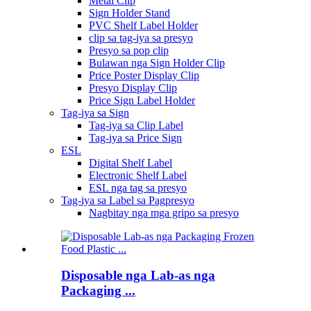
Metal Clip
Sign Holder Stand
PVC Shelf Label Holder
clip sa tag-iya sa presyo
Presyo sa pop clip
Bulawan nga Sign Holder Clip
Price Poster Display Clip
Presyo Display Clip
Price Sign Label Holder
Tag-iya sa Sign
Tag-iya sa Clip Label
Tag-iya sa Price Sign
ESL
Digital Shelf Label
Electronic Shelf Label
ESL nga tag sa presyo
Tag-iya sa Label sa Pagpresyo
Nagbitay nga mga gripo sa presyo
Disposable nga Lab-as nga
Packaging ...